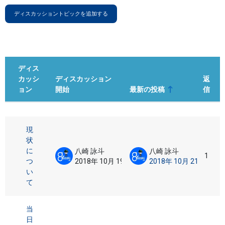
ディスカッショントピックを追加する
ディス
カッシ
ディスカッション
返
ョン
開始
最新の投稿
信
ステータス
ディスカッション一覧です。2 / 2 
現
状
に
八崎 詠斗
八崎 詠斗
1
つ
2018年 10月 19日
2018年 10月 21日
い
て
当
日