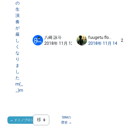
の
生
演
奏
が
厳
八崎 詠斗
fuugetu flowerbird
し
2
2018年 11月 12日
2018年 11月 14日
く
な
り
ま
し
た
m(_
_)m
SIMの
← ドミノプロジェクト
移動 ...
歴史 →