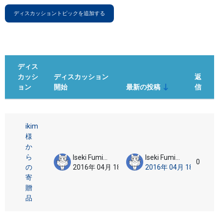
ディスカッショントピックを追加する
ディス
カッシ
ディスカッション
返
ョン
開始
最新の投稿
信
ステータス
操
ディスカッション一覧です。1 / 1 
ikim
様
か
ら
Iseki Fumikazu
Iseki Fumikazu
0
の
2016年 04月 18日
2016年 04月 18日
寄
贈
品