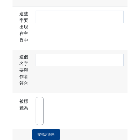
這些
字要
出現
在主
旨中
這個
名字
要與
作者
符合
被標
籤為
搜尋討論區