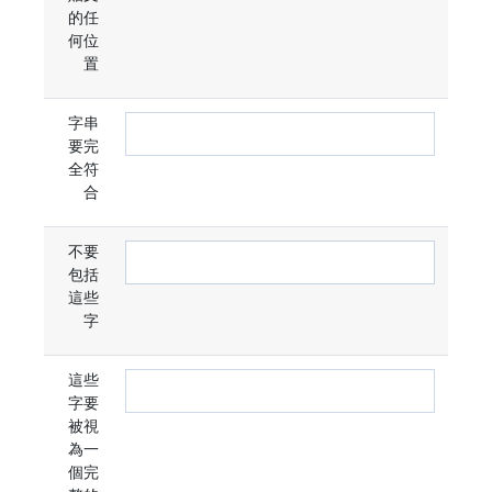
的任
何位
置
字串
要完
全符
合
不要
包括
這些
字
這些
字要
被視
為一
個完