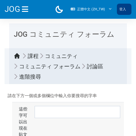
跳至主內容
JOG
正體中文 ‎(ZH_TW)‎
登入
側板
JOG コミュニティ フォーラム
課程
コミュニティ
コミュニティ フォーラム
討論區
進階搜尋
請在下方一個或多個欄位中輸入你要搜尋的字串
這些
字可
以出
現在
貼文