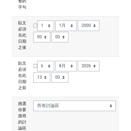
整的
字句
貼文
日
月
年
必須
時
分
在此
日期
之後
貼文
日
月
年
必須
時
分
在此
日期
之前
挑選
你要
搜尋
的討
論區