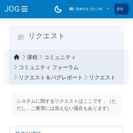
跳到主要内容
JOG
简体中文 ‎(ZH_CN)‎
登录
停靠面板
リクエスト
课程
コミュニティ
コミュニティ フォーラム
リクエスト＆バグレポート
リクエスト
完成条件
システムに関するリクエストはここです．（た
だし，ご要望には添えない場合もあります）