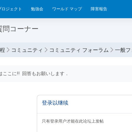
プロジェクト
勉強会
ワールド マップ
障害報告
質問コーナー
程
コミュニティ
コミュニティ フォーラム
一般フ
条件
はここに!! 回答もお願いします．
登录以继续
只有登录用户才能在此论坛上发帖