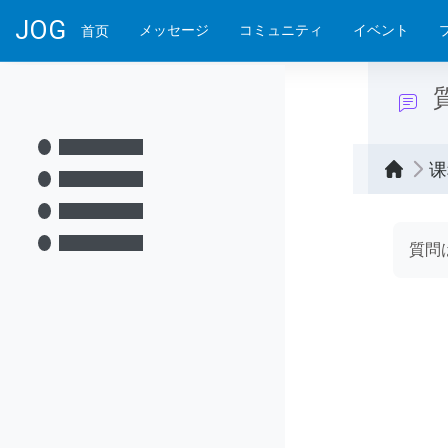
跳到主要内容
JOG
メッセージ
コミュニティ
イベント
首页
课
完成
質問