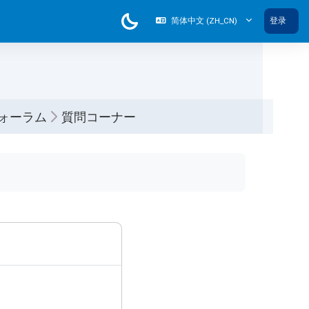
简体中文 ‎(ZH_CN)‎
登录
ォーラム
質問コーナー