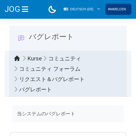
Zum Hauptinhalt
JOG
DEUTSCH ‎(DE)‎
ANMELDEN
WEBSITE-ÜBERSICHT
バグレポート
Kurse
コミュニティ
コミュニティ フォーラム
リクエスト＆バグレポート
バグレポート
Abschlussbedingungen
当システムのバグレポート