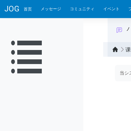
跳到主要内容
JOG
メッセージ
コミュニティ
イベント
首页
课
完成
当シ