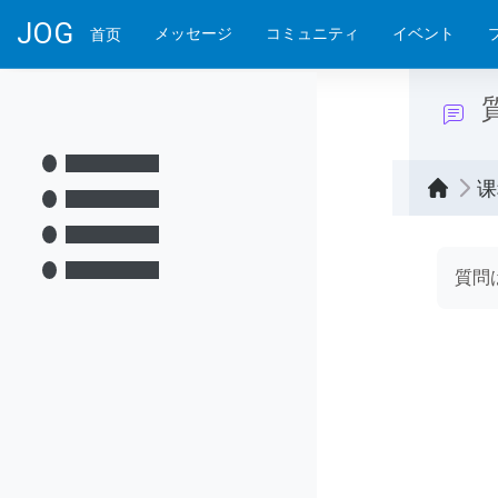
跳到主要内容
JOG
メッセージ
コミュニティ
イベント
首页
课
完成
質問