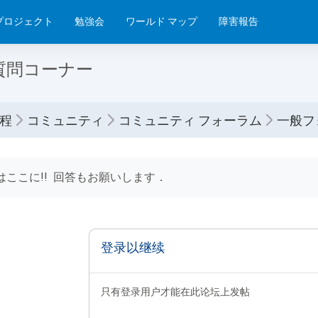
プロジェクト
勉強会
ワールド マップ
障害報告
質問コーナー
程
コミュニティ
コミュニティ フォーラム
一般フ
条件
はここに!! 回答もお願いします．
登录以继续
只有登录用户才能在此论坛上发帖