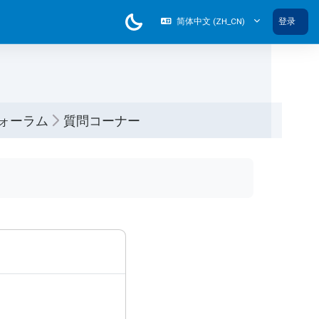
简体中文 ‎(ZH_CN)‎
登录
ォーラム
質問コーナー