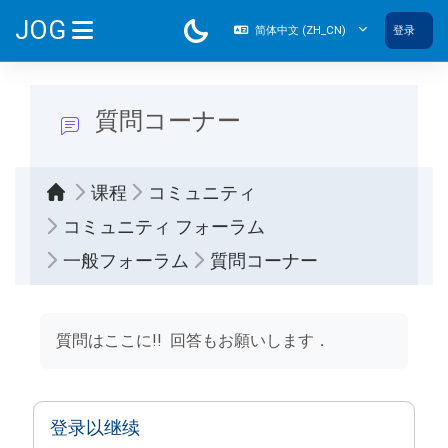
跳到主要内容
JOG
简体中文 ‎(ZH_CN)‎
登录
停靠面板
質問コーナー
课程
コミュニティ
コミュニティ フォーラム
一般フォーラム
質問コーナー
完成条件
質問はここに!! 回答もお願いします．
登录以继续