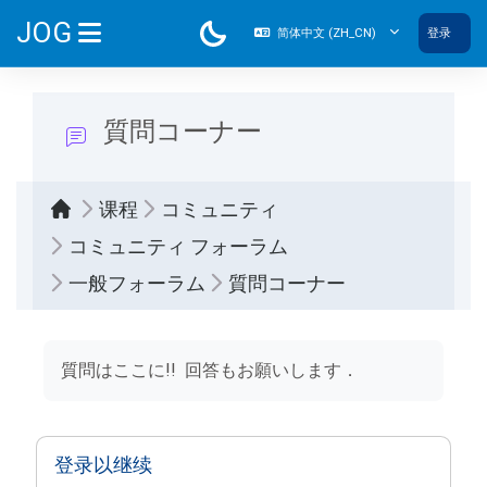
跳到主要内容
JOG
简体中文 ‎(ZH_CN)‎
登录
停靠面板
質問コーナー
课程
コミュニティ
コミュニティ フォーラム
一般フォーラム
質問コーナー
完成条件
質問はここに!! 回答もお願いします．
登录以继续