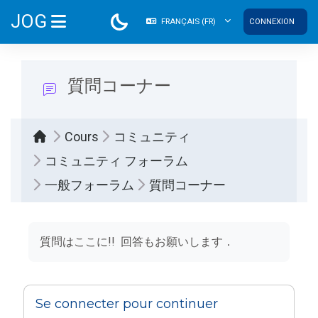
Passer au contenu principal
JOG
FRANÇAIS ‎(FR)‎
CONNEXION
PANNEAU LATÉRAL
質問コーナー
Cours
コミュニティ
コミュニティ フォーラム
一般フォーラム
質問コーナー
Conditions d’achèvement
質問はここに!! 回答もお願いします．
Se connecter pour continuer