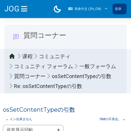
跳到主要内容
JOG
简体中文 ‎(ZH_CN)‎
登录
停靠面板
質問コーナー
课程
コミュニティ
コミュニティ フォーラム
一般フォーラム
質問コーナー
osSetContentTypeの引数
Re: osSetContentTypeの引数
osSetContentTypeの引数
← イン出来ません
SIMの不具合。 →