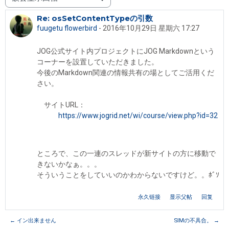
显示模式
Re: osSetContentTypeの引数
回帖数：0
fuugetu flowerbird
-
2016年10月29日 星期六 17:27
JOG公式サイト内プロジェクトにJOG Markdownという
コーナーを設置していただきました。
今後のMarkdown関連の情報共有の場としてご活用くだ
さい。
サイトURL：
https://www.jogrid.net/wi/course/view.php?id=32
ところで、この一連のスレッドが新サイトの方に移動で
きないかなぁ。。。
そういうことをしていいのかわからないですけど。。ﾎﾞｿ
永久链接
显示父帖
回复
← イン出来ません
SIMの不具合。 →