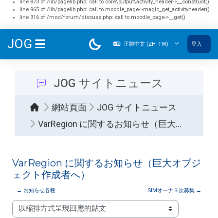
line 873 of /lib/pagelib.php: call to core\output\activity_header->__construct()
line 965 of /lib/pagelib.php: call to moodle_page->magic_get_activityheader()
line 316 of /mod/forum/discuss.php: call to moodle_page->__get()
跳至主內容
JOG
正體中文 ‎(ZH_TW)‎
登入
側板
JOG サイトニュース
網站頁面
JOG サイトニュース
VarRegion に関するお知らせ（巨大オブジェクト作成者へ）
VarRegion に関するお知らせ（巨大オブジ
ェクト作成者へ）
← お知らせ各種
SIMオーナ３次募集 →
顯示模式