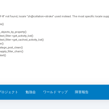
ot found, locale "zh@collation=stroke" used instead. The most specific locale supporte
le()
t_objects_by_property()
xt_filter->get_activity_list()
text_filter->get_cached_activity_list()
er()
er_stage_post_clean()
apply_filter_chain()
text()
プロジェクト
勉強会
ワールド マップ
障害報告