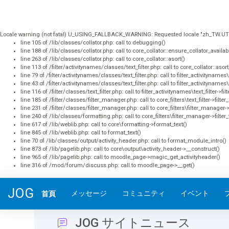
Locale warning (not fatal) U_USING_FALLBACK_WARNING: Requested locale "zh_TW.UTF-8" n
line 105 of /lib/classes/collator.php: call to debugging()
line 188 of /lib/classes/collator.php: call to core_collator::ensure_collator_availab
line 263 of /lib/classes/collator.php: call to core_collator::asort()
line 113 of /filter/activitynames/classes/text_filter.php: call to core_collator::asor
line 79 of /filter/activitynames/classes/text_filter.php: call to filter_activitynames\te
line 43 of /filter/activitynames/classes/text_filter.php: call to filter_activitynames\
line 116 of /filter/classes/text_filter.php: call to filter_activitynames\text_filter->filt
line 185 of /filter/classes/filter_manager.php: call to core_filters\text_filter->filt
line 231 of /filter/classes/filter_manager.php: call to core_filters\filter_manager->
line 240 of /lib/classes/formatting.php: call to core_filters\filter_manager->filter_
line 617 of /lib/weblib.php: call to core\formatting->format_text()
line 845 of /lib/weblib.php: call to format_text()
line 70 of /lib/classes/output/activity_header.php: call to format_module_intro()
line 873 of /lib/pagelib.php: call to core\output\activity_header->__construct()
line 965 of /lib/pagelib.php: call to moodle_page->magic_get_activityheader()
line 316 of /mod/forum/discuss.php: call to moodle_page->__get()
跳至主內容
JOG
メッセージ
コミュニティ
イベント
首頁
JOG サイトニュース