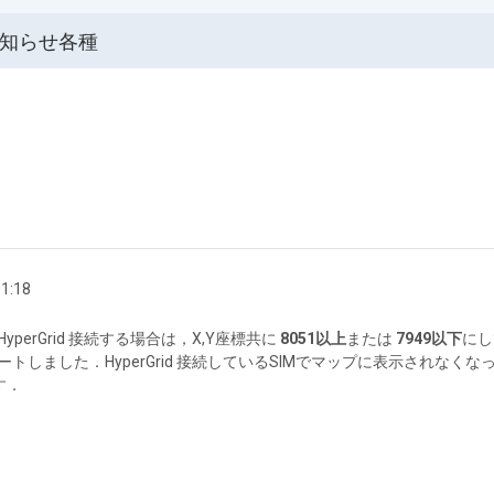
知らせ各種
1:18
erGrid 接続する場合は，X,Y座標共に
8051以上
または
7949以下
にし
トしました．HyperGrid 接続しているSIMでマップに表示されなく
す．