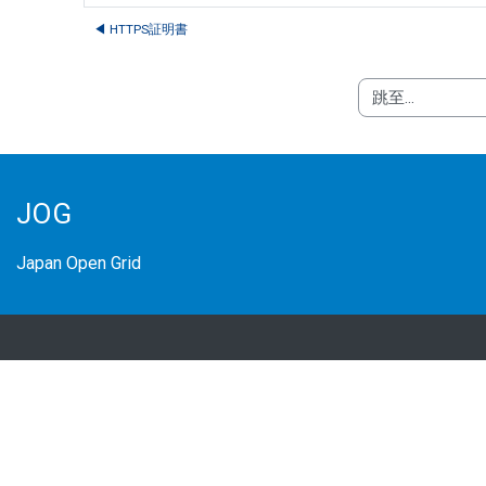
◀︎ HTTPS証明書
跳至...
JOG
Japan Open Grid