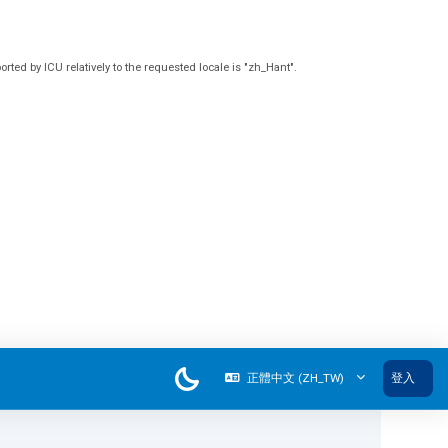
d by ICU relatively to the requested locale is "zh_Hant".
正體中文 ‎(ZH_TW)‎
登入