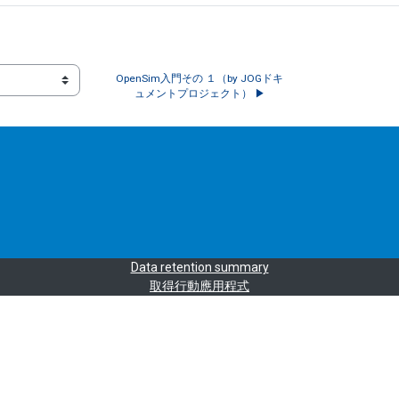
OpenSim入門その １（by JOGドキ
ュメントプロジェクト） ▶︎
Data retention summary
取得行動應用程式