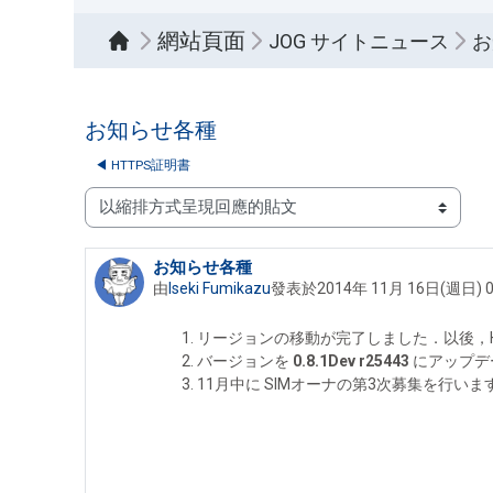
網站頁面
JOG サイトニュース
お
お知らせ各種
◀︎ HTTPS証明書
顯示模式
お知らせ各種
Number of replies: 0
由
Iseki Fumikazu
發表於
2014年 11月 16日(週日) 0
リージョンの移動が完了しました．以後，Hyp
バージョンを
0.8.1Dev r25443
にアップデー
11月中に SIMオーナの第3次募集を行いま