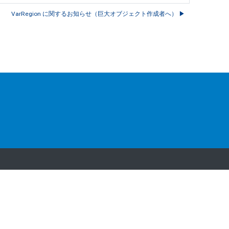
VarRegion に関するお知らせ（巨大オブジェクト作成者へ） ▶︎