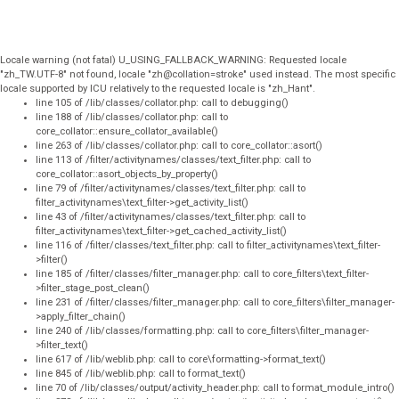
Locale warning (not fatal) U_USING_FALLBACK_WARNING: Requested locale
"zh_TW.UTF-8" not found, locale "zh@collation=stroke" used instead. The most specific
locale supported by ICU relatively to the requested locale is "zh_Hant".
line 105 of /lib/classes/collator.php: call to debugging()
line 188 of /lib/classes/collator.php: call to
core_collator::ensure_collator_available()
line 263 of /lib/classes/collator.php: call to core_collator::asort()
line 113 of /filter/activitynames/classes/text_filter.php: call to
core_collator::asort_objects_by_property()
line 79 of /filter/activitynames/classes/text_filter.php: call to
filter_activitynames\text_filter->get_activity_list()
line 43 of /filter/activitynames/classes/text_filter.php: call to
filter_activitynames\text_filter->get_cached_activity_list()
line 116 of /filter/classes/text_filter.php: call to filter_activitynames\text_filter-
>filter()
line 185 of /filter/classes/filter_manager.php: call to core_filters\text_filter-
>filter_stage_post_clean()
line 231 of /filter/classes/filter_manager.php: call to core_filters\filter_manager-
>apply_filter_chain()
line 240 of /lib/classes/formatting.php: call to core_filters\filter_manager-
>filter_text()
line 617 of /lib/weblib.php: call to core\formatting->format_text()
line 845 of /lib/weblib.php: call to format_text()
line 70 of /lib/classes/output/activity_header.php: call to format_module_intro()