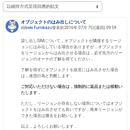
顯示模式
オブジェクトのはみ出しについて
Number of replies: 0
由
Iseki Fumikazu
發表於
2016年 07月 7日(週四) 09:59
貸し出しSIMについて，オブジェクトが隣接するリージ
ョンにはみ出している場合がありますが，オブジェクト
をリージョンからはみ出させる場合は，必ず先方のリー
ジョンのオーナの了解を得てください．
了解を得ずにオブジェクトを故意にはみ出させた場合
は，迷惑行為と判断します．
ご対応いただけない場合は，強制的に返品または移動い
たします．
ただし，リージョンが存在しない場所についてはオブジ
ェクトをはみ出させても良いですが，将来リージョンが
できた場合は撤去をお願いします．
以上，よろしくお願いします．