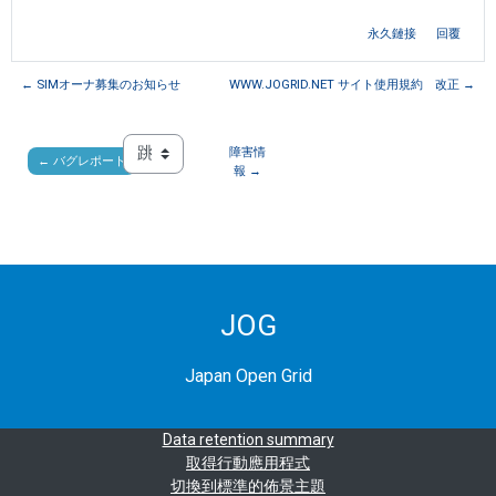
永久鏈接
回覆
← SIMオーナ募集のお知らせ
WWW.JOGRID.NET サイト使用規約 改正 →
障害情
← バグレポート
跳至...
報 →
JOG
Japan Open Grid
Data retention summary
取得行動應用程式
切換到標準的佈景主題