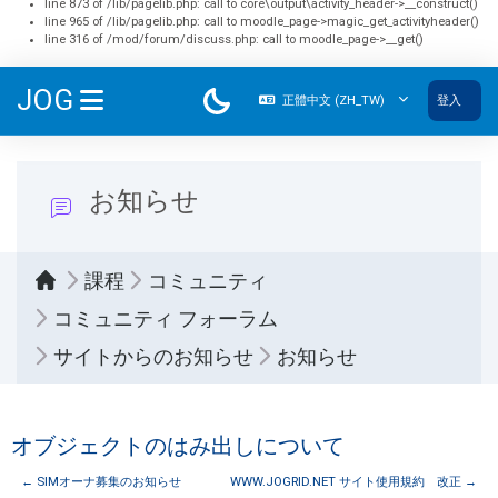
line 873 of /lib/pagelib.php: call to core\output\activity_header->__construct()
line 965 of /lib/pagelib.php: call to moodle_page->magic_get_activityheader()
line 316 of /mod/forum/discuss.php: call to moodle_page->__get()
跳至主內容
JOG
正體中文 ‎(ZH_TW)‎
登入
側板
お知らせ
課程
コミュニティ
コミュニティ フォーラム
サイトからのお知らせ
お知らせ
オブジェクトのはみ出しについて
← SIMオーナ募集のお知らせ
WWW.JOGRID.NET サイト使用規約 改正 →