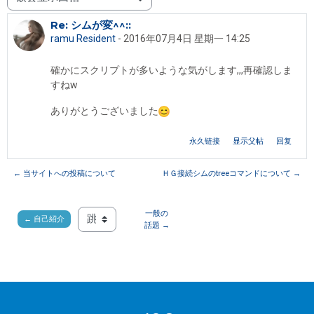
显示模式
Re: シムが変^^::
回帖数：0
ramu Resident
-
2016年07月4日 星期一 14:25
確かにスクリプトが多いような気がします,,,再確認しま
すねw
ありがとうございました
永久链接
显示父帖
回复
← 当サイトへの投稿について
ＨＧ接続シムのtreeコマンドについて →
一般の
← 自己紹介
跳至...
話題 →