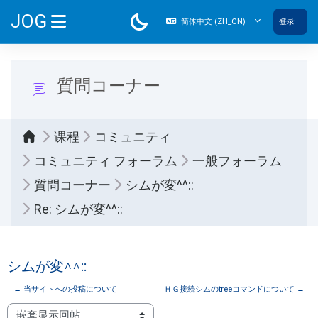
跳到主要内容
JOG
简体中文 ‎(ZH_CN)‎
登录
停靠面板
質問コーナー
课程
コミュニティ
コミュニティ フォーラム
一般フォーラム
質問コーナー
シムが変^^::
Re: シムが変^^::
シムが変^^::
← 当サイトへの投稿について
ＨＧ接続シムのtreeコマンドについて →