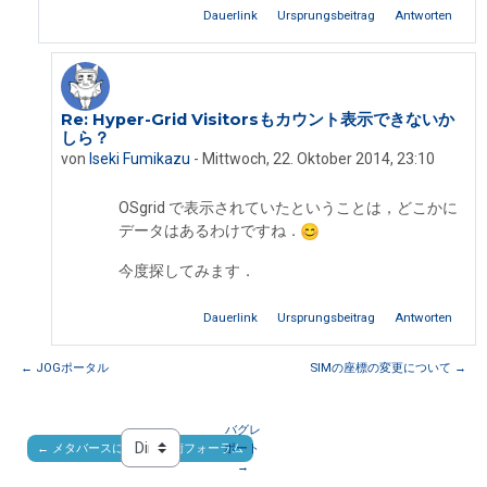
Dauerlink
Ursprungsbeitrag
Antworten
Re: Hyper-Grid Visitorsもカウント表示できないか
Als Antwort auf Dover Kimiko
しら？
von
Iseki Fumikazu
-
Mittwoch, 22. Oktober 2014, 23:10
OSgrid で表示されていたということは，どこかに
データはあるわけですね．
今度探してみます．
Dauerlink
Ursprungsbeitrag
Antworten
← JOGポータル
SIMの座標の変更について →
バグレ
← メタバースに関する技術フォーラム
ポート 
Direkt zu:
→