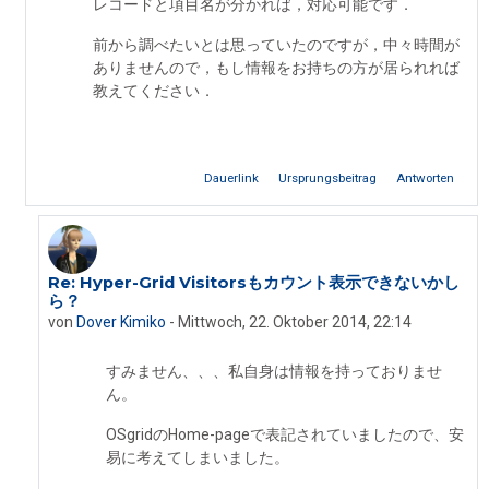
レコードと項目名が分かれば，対応可能です．
前から調べたいとは思っていたのですが，中々時間が
ありませんので，もし情報をお持ちの方が居られれば
教えてください．
Dauerlink
Ursprungsbeitrag
Antworten
Re: Hyper-Grid Visitorsもカウント表示できないかし
Als Antwort auf Iseki Fumikazu
ら？
von
Dover Kimiko
-
Mittwoch, 22. Oktober 2014, 22:14
すみません、、、私自身は情報を持っておりませ
ん。
OSgridのHome-pageで表記されていましたので、安
易に考えてしまいました。