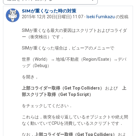
表示モード
SIMが重くなった時の対策
返信数: 1
2015年 12月 20日(日曜日) 11:07
-
Iseki Fumikazu
の投稿
SIMが重くなる最大の要因はスクリプトおよびコライダ
ー（衝突検出）です．
SIMが重くなった場合は，ビューアのメニューで
世界（World） → 地域/不動産（Region/Esate）→デバ
ッグ（Debug）
を開き，
上部コライダー取得（Get Top Colliders）
および
上
部スクリプト取得（Get Top Script）
をチェックしてください．
これらは，衝突を繰り返しているオブジェクトや絶え間
なく動いていてCPUを消費しているスクリプトです．
なお，
上部
コ
ライダー取得（Get Top Colliders）
およ