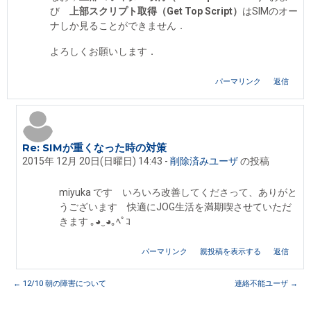
び
上部スクリプト取得（Get Top Script）
はSIMのオー
ナしか見ることができません．
よろしくお願いします．
パーマリンク
返信
Re: SIMが重くなった時の対策
Iseki Fumikazu への返信
2015年 12月 20日(日曜日) 14:43
-
削除済みユーザ
の投稿
miyuka です いろいろ改善してくださって、ありがと
うございます 快適にJOG生活を満期喫させていただ
きます ｡◕‿◕｡ﾍﾟｺ
パーマリンク
親投稿を表示する
返信
← 12/10 朝の障害について
連絡不能ユーザ →