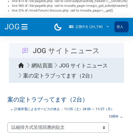
line 873 of /lib/pagelib.php: call to core\output\activity_header->__construct()
line 965 of /lib/pagelib.php: call to moodle_page->magic_get_activityheader()
line 316 of /mod/forum/discuss.php: call to moodle_page->__get()
跳至主內容
JOG
正體中文 ‎(ZH_TW)‎
登入
側板
JOG サイトニュース
網站頁面
JOG サイトニュース
案の定トラブってます（2台）
案の定トラブってます（2台）
← 計画停電によるサービスの休止 ：11/25（土）24:00 ～ 11/27（月）
10周年 →
顯示模式