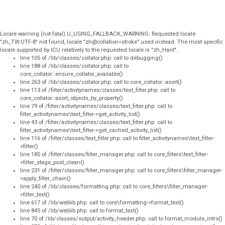
Locale warning (not fatal) U_USING_FALLBACK_WARNING: Requested locale
"zh_TW.UTF-8" not found, locale "zh@collation=stroke" used instead. The most specific
locale supported by ICU relatively to the requested locale is "zh_Hant".
line 105 of /lib/classes/collator.php: call to debugging()
line 188 of /lib/classes/collator.php: call to
core_collator::ensure_collator_available()
line 263 of /lib/classes/collator.php: call to core_collator::asort()
line 113 of /filter/activitynames/classes/text_filter.php: call to
core_collator::asort_objects_by_property()
line 79 of /filter/activitynames/classes/text_filter.php: call to
filter_activitynames\text_filter->get_activity_list()
line 43 of /filter/activitynames/classes/text_filter.php: call to
filter_activitynames\text_filter->get_cached_activity_list()
line 116 of /filter/classes/text_filter.php: call to filter_activitynames\text_filter-
>filter()
line 185 of /filter/classes/filter_manager.php: call to core_filters\text_filter-
>filter_stage_post_clean()
line 231 of /filter/classes/filter_manager.php: call to core_filters\filter_manager-
>apply_filter_chain()
line 240 of /lib/classes/formatting.php: call to core_filters\filter_manager-
>filter_text()
line 617 of /lib/weblib.php: call to core\formatting->format_text()
line 845 of /lib/weblib.php: call to format_text()
line 70 of /lib/classes/output/activity_header.php: call to format_module_intro()