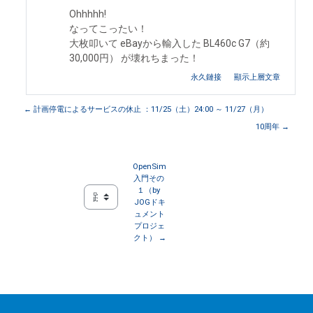
Ohhhhh!
なってこったい！
大枚叩いて eBayから輸入した BL460c G7（約
30,000円） が壊れちまった！
永久鏈接
顯示上層文章
← 計画停電によるサービスの休止 ：11/25（土）24:00 ～ 11/27（月）
10周年 →
OpenSim
入門その 
１（by 
JOGドキ
跳至...
ュメント
プロジェ
クト） →