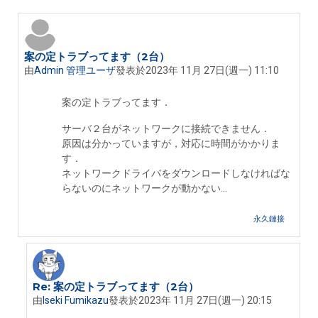
案の定トラブってます（2台）
Number of replies: 1
由
Admin 管理ユーザ
發表於
2023年 11月 27日(週一) 11:10
案の定トラブってます．
サーバ２台がネットワークに接続できません．
原因は分かっていますが，対応に時間がかかりま
す．
ネットワークドライバをダウンロードしなければな
らないのにネットワークが動かない...
永久鏈接
Re: 案の定トラブってます（2台）
In reply to Admin 管理ユーザ
由
Iseki Fumikazu
發表於
2023年 11月 27日(週一) 20:15