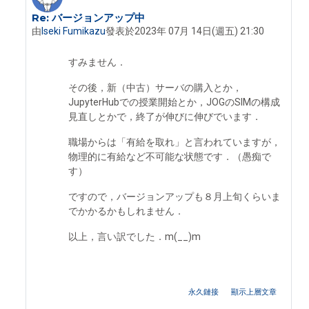
Re: バージョンアップ中
In reply to Iseki Fumikazu
由
Iseki Fumikazu
發表於
2023年 07月 14日(週五) 21:30
すみません．
その後，新（中古）サーバの購入とか，
JupyterHubでの授業開始とか，JOGのSIMの構成
見直しとかで，終了が伸びに伸びでいます．
職場からは「有給を取れ」と言われていますが，
物理的に有給など不可能な状態です．（愚痴で
す）
ですので，バージョンアップも８月上旬くらいま
でかかるかもしれません．
以上，言い訳でした．m(__)m
永久鏈接
顯示上層文章