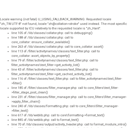
Locale warning (not fatal) U_USING_FALLBACK_WARNING: Requested locale
"zh_TW.UTF-8" not found, locale "zh@collation=stroke" used instead. The most specific
locale supported by ICU relatively to the requested locale is "zh_Hant".
line 105 of /lib/classes/collator.php: call to debugging()
line 188 of /lib/classes/collator.php: call to
core_collator::ensure_collator_available()
line 263 of /lib/classes/collator.php: call to core_collator::asort()
line 113 of /filter/activitynames/classes/text_filter.php: call to
core_collator::asort_objects_by_property()
line 79 of /filter/activitynames/classes/text_filter.php: call to
filter_activitynames\text_filter->get_activity_list()
line 43 of /filter/activitynames/classes/text_filter.php: call to
filter_activitynames\text_filter->get_cached_activity_list()
line 116 of /filter/classes/text_filter.php: call to filter_activitynames\text_filter-
>filter()
line 185 of /filter/classes/filter_manager.php: call to core_filters\text_filter-
>filter_stage_post_clean()
line 231 of /filter/classes/filter_manager.php: call to core_filters\filter_manager-
>apply_filter_chain()
line 240 of /lib/classes/formatting.php: call to core_filters\filter_manager-
>filter_text()
line 617 of /lib/weblib.php: call to core\formatting->format_text()
line 845 of /lib/weblib.php: call to format_text()
line 70 of /lib/classes/output/activity_header.php: call to format_module_intro()