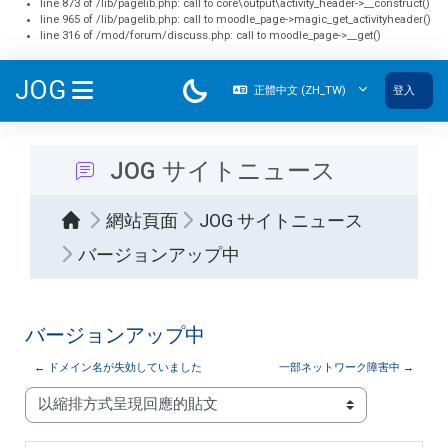
line 873 of /lib/pagelib.php: call to core\output\activity_header->__construct()
line 965 of /lib/pagelib.php: call to moodle_page->magic_get_activityheader()
line 316 of /mod/forum/discuss.php: call to moodle_page->__get()
跳至主內容
JOG
正體中文 ‎(ZH_TW)‎
登入
側板
JOG サイトニュース
網站頁面
JOG サイトニュース
バージョンアップ中
バージョンアップ中
← ドメイン名が失効していました
一部ネットワーク障害中 →
顯示模式