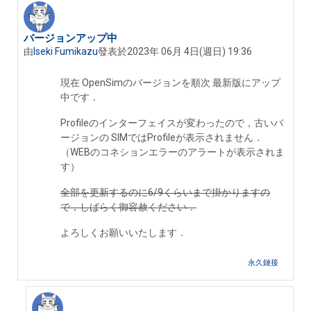
バージョンアップ中
Number of replies: 1
由
Iseki Fumikazu
發表於
2023年 06月 4日(週日) 19:36
現在 OpenSimのバージョンを順次 最新版にアップ
中です．
Profileのインターフェイスが変わったので，古いバ
ージョンの SIMではProfileが表示されません．
（WEBのコネションエラーのアラートが表示されま
す）
全部を更新するのに6/9くらいまで掛かりますの
で，しばらく御容赦ください．
よろしくお願いいたします．
永久鏈接