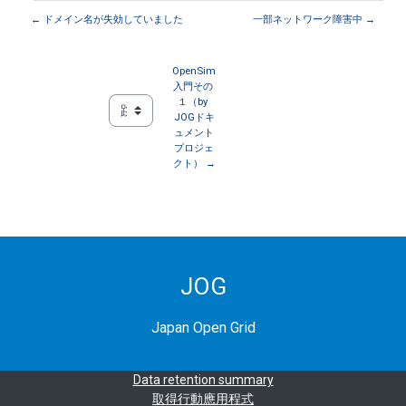
← ドメイン名が失効していました
一部ネットワーク障害中 →
OpenSim
入門その 
１（by 
JOGドキ
跳至...
ュメント
プロジェ
クト） →
JOG
Japan Open Grid
Data retention summary
取得行動應用程式