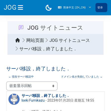
跳到主要内容
JOG
简体中文 ‎(ZH_CN)‎
登录
停靠面板
JOG サイトニュース
网站页面
JOG サイトニュース
サーバ移設，終了しました．
サーバ移設，終了しました．
← 現在サーバ移設中
ドメイン名が失効していました →
显示模式
サーバ移設，終了しました．
回帖数：0
Iseki Fumikazu
-
2023年01月20日 星期五 18:55