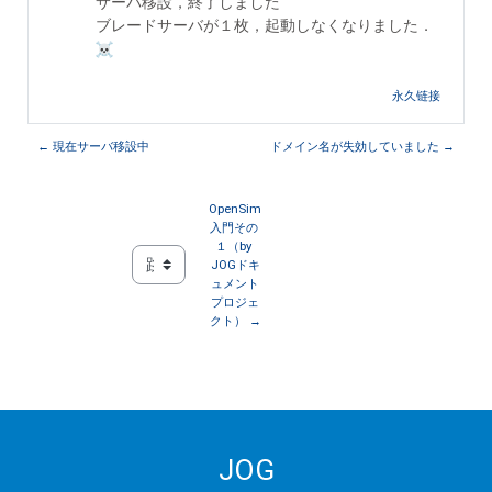
サーバ移設，終了しました
ブレードサーバが１枚，起動しなくなりました．
永久链接
← 現在サーバ移設中
ドメイン名が失効していました →
OpenSim
入門その 
１（by 
JOGドキ
跳至...
ュメント
プロジェ
クト） →
JOG