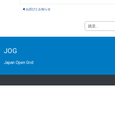
◀︎ お詫びとお知らせ
跳至...
JOG
Japan Open Grid