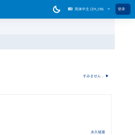
简体中文 ‎(ZH_CN)‎
登录
すみません． ▶︎
永久链接