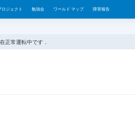
プロジェクト
勉強会
ワールド マップ
障害報告
在正常運転中です．