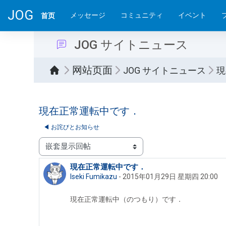
跳到主要内容
JOG
メッセージ
コミュニティ
イベント
首页
JOG サイトニュース
网站页面
JOG サイトニュース
現
現在正常運転中です．
◀︎ お詫びとお知らせ
显示模式
現在正常運転中です．
回帖数：0
Iseki Fumikazu
-
2015年01月29日 星期四 20:00
現在正常運転中（のつもり）です．