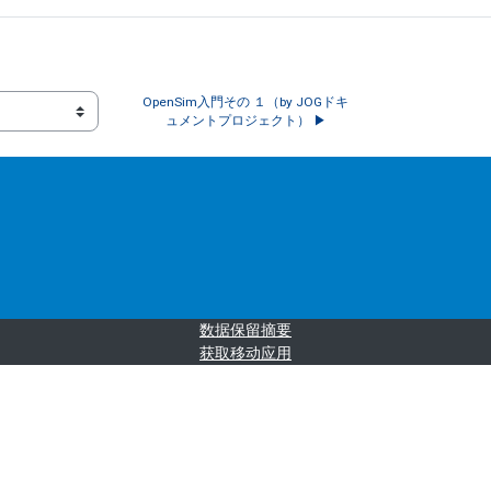
OpenSim入門その １（by JOGドキ
ュメントプロジェクト） ▶︎
‎数据保留摘要‎
获取移动应用