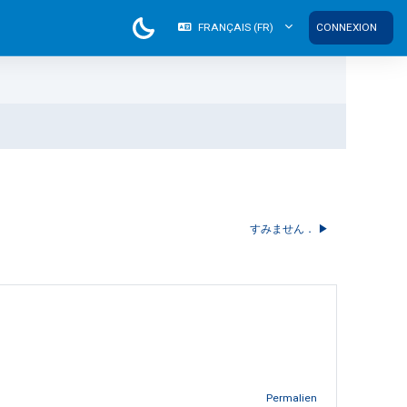
FRANÇAIS ‎(FR)‎
CONNEXION
すみません． ▶︎
Permalien