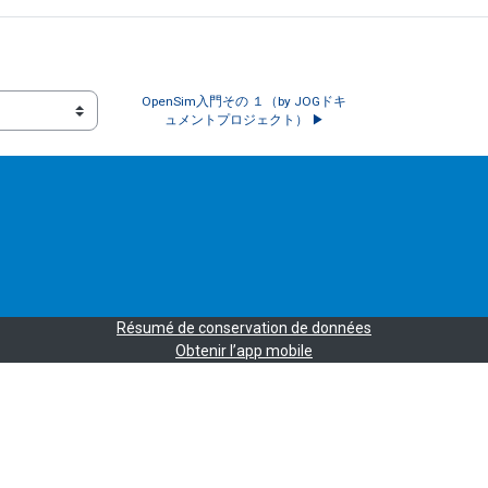
OpenSim入門その １（by JOGドキ
ュメントプロジェクト） ▶︎
Résumé de conservation de données
Obtenir l’app mobile