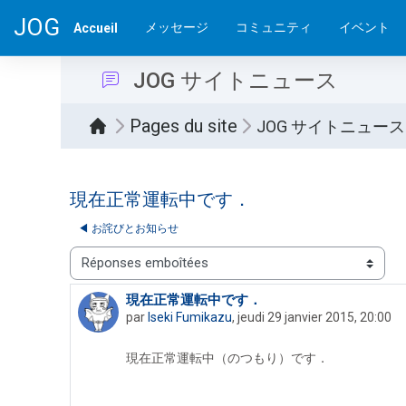
Passer au contenu principal
JOG
メッセージ
コミュニティ
イベント
Accueil
JOG サイトニュース
Pages du site
JOG サイトニュース
現在正常運転中です．
◀︎ お詫びとお知らせ
Type d’affichage
現在正常運転中です．
Nombre de réponses : 0
par
Iseki Fumikazu
,
jeudi 29 janvier 2015, 20:00
現在正常運転中（のつもり）です．