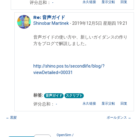
永久链接
显示父帖
回复
评分总和：
-
Re: 音声ガイド
回复Shinobar Martinek
Shinobar Martinek
-
2019年12月5日 星期四 19:21
音声ガイドの使い方や、新しいガイダンスの作り
方をブログで解説しました。
http://shino.pos.to/secondlife/blog/?
viewDetailed=00031
标签:
音声ガイド
スクリプト
永久链接
显示父帖
回复
评分总和：
-
← 黒髪
ポールダンス →
OpenSim / 