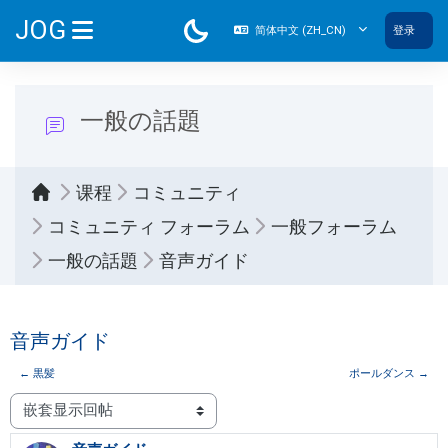
跳到主要内容
JOG
简体中文 ‎(ZH_CN)‎
登录
停靠面板
一般の話題
课程
コミュニティ
コミュニティ フォーラム
一般フォーラム
一般の話題
音声ガイド
音声ガイド
← 黒髪
ポールダンス →
显示模式