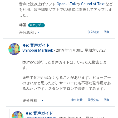
音声は読み上げソフト
Open J-Talk
や
Sound of Text
など
を利用。音声編集ソフトでCD形式に変換してアップしま
した。
标签:
スクリプト
永久链接
回复
评分总和：
-
Re: 音声ガイド
回复Shinobar Martinek
Shinobar Martinek
-
2019年11月30日 星期六 07:27
Izumoで試行した音声ガイドは、いったん撤去しま
す。
途中で音声が出なくなることがあります。ビューアー
のせいかと思ったが、サーバーにも不審な副作用があ
るみたいです。スタンドアロンで調査してみます。
永久链接
显示父帖
回复
评分总和：
-
Re: 音声ガイド
回复Shinobar Martinek