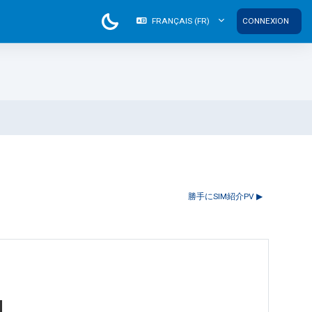
FRANÇAIS ‎(FR)‎
CONNEXION
勝手にSIM紹介PV ▶︎