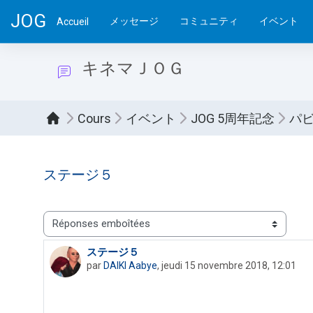
Passer au contenu principal
JOG
メッセージ
コミュニティ
イベント
Accueil
キネマＪＯＧ
Cours
イベント
JOG 5周年記念
パ
ステージ５
Type d’affichage
ステージ５
Nombre de réponses : 0
par
DAIKI Aabye
,
jeudi 15 novembre 2018, 12:01