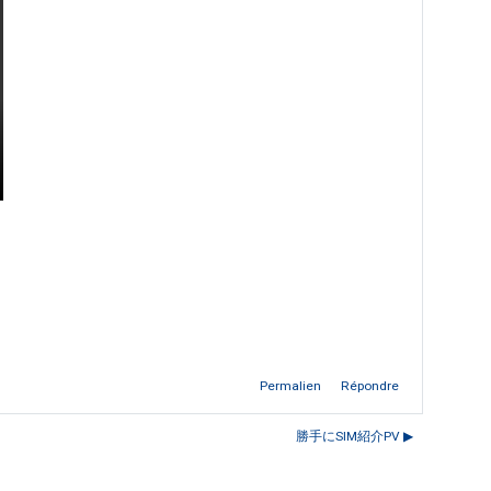
Permalien
Répondre
勝手にSIM紹介PV ▶︎