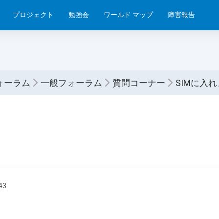
プロジェクト
勉強会
ワールド マップ
障害報告
ォーラム
一般フォーラム
質問コーナー
SIMに入
:43