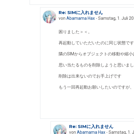
Re: SIMに入れません
Als Antwort auf Iseki Fumikazu
von
Abamama Hax
-
Samstag, 1. Juli 20
困りました＞＜。
再起動していただいたのに同じ状態で
隣のSIMからオブジェクトの移動や縮
思い当たるものを削除しようと思いま
削除は出来ないのでお手上げです
もう一回再起動お願いしたいのですが
Re: SIMに入れません
Als Antwort auf Abamama Hax
von
Abamama Hax
-
Samstag, 1. J