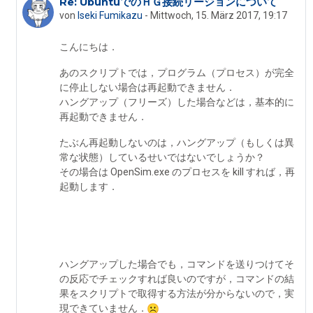
Re: UbuntuでのＨＧ接続リージョンについて
Als Antwort auf teddy Dragoone
von
Iseki Fumikazu
-
Mittwoch, 15. März 2017, 19:17
こんにちは．
あのスクリプトでは，プログラム（プロセス）が完全
に停止しない場合は再起動できません．
ハングアップ（フリーズ）した場合などは，基本的に
再起動できません．
たぶん再起動しないのは，ハングアップ（もしくは異
常な状態）しているせいではないでしょうか？
その場合は OpenSim.exe のプロセスを kill すれば，再
起動します．
ハングアップした場合でも，コマンドを送りつけてそ
の反応でチェックすれば良いのですが，コマンドの結
果をスクリプトで取得する方法が分からないので，実
現できていません．