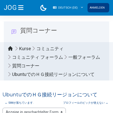
Zum Hauptinhalt
JOG
DEUTSCH ‎(DE)‎
ANMELDEN
WEBSITE-ÜBERSICHT
質問コーナー
Kurse
コミュニティ
コミュニティ フォーラム
一般フォーラム
質問コーナー
UbuntuでのＨＧ接続リージョンについて
UbuntuでのＨＧ接続リージョンについて
← SIMが落ちています.
プロフィールのピックが使えない →