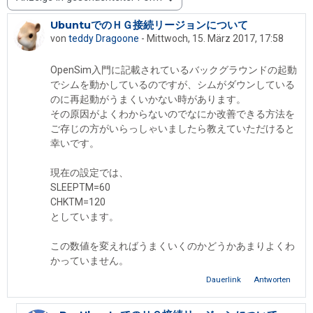
Anzeigemodus
UbuntuでのＨＧ接続リージョンについて
Anzahl Antworten: 1
von
teddy Dragoone
-
Mittwoch, 15. März 2017, 17:58
OpenSim入門に記載されているバックグラウンドの起動
でシムを動かしているのですが、シムがダウンしている
のに再起動がうまくいかない時があります。
その原因がよくわからないのでなにか改善できる方法を
ご存じの方がいらっしゃいましたら教えていただけると
幸いです。
現在の設定では、
SLEEPTM=60
CHKTM=120
としています。
この数値を変えればうまくいくのかどうかあまりよくわ
かっていません。
Dauerlink
Antworten