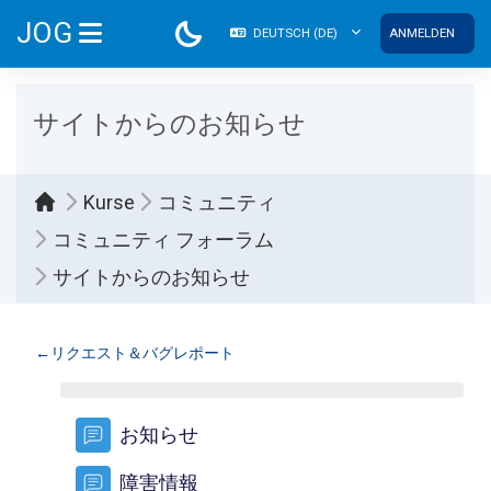
Zum Hauptinhalt
JOG
DEUTSCH ‎(DE)‎
ANMELDEN
WEBSITE-ÜBERSICHT
サイトからのお知らせ
Kurse
コミュニティ
コミュニティ フォーラム
サイトからのお知らせ
Abschnittsübersicht
←
リクエスト＆バグレポート
FORUM
お知らせ
FORUM
障害情報