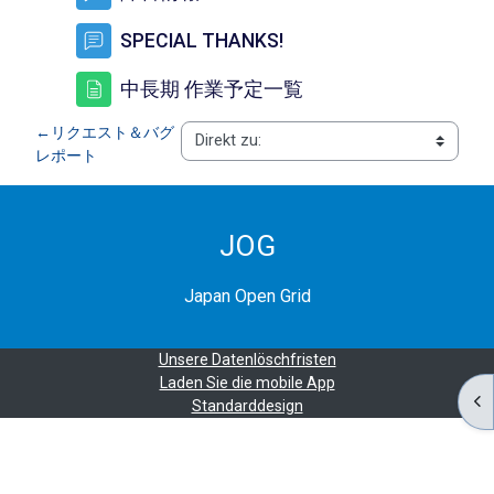
FORUM
SPECIAL THANKS!
TEXTSEITE
中長期 作業予定一覧
←
リクエスト＆バグ
レポート
JOG
Japan Open Grid
Unsere Datenlöschfristen
Laden Sie die mobile App
BL
Standarddesign