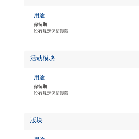
用途
保留期
没有规定保留期限
活动模块
用途
保留期
没有规定保留期限
版块